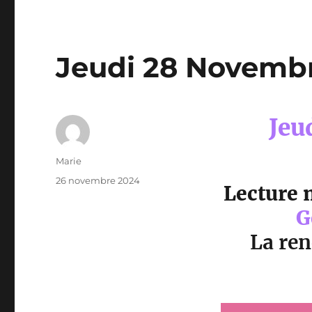
Jeudi 28 Novemb
Jeu
Auteur
Marie
Publié
26 novembre 2024
Lecture 
le
G
La ren