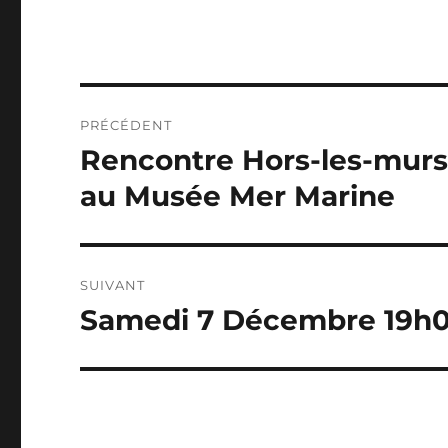
Navigation
PRÉCÉDENT
de
Rencontre Hors-les-mur
Publication
précédente :
l’article
au Musée Mer Marine
SUIVANT
Samedi 7 Décembre 19h
Publication
suivante :