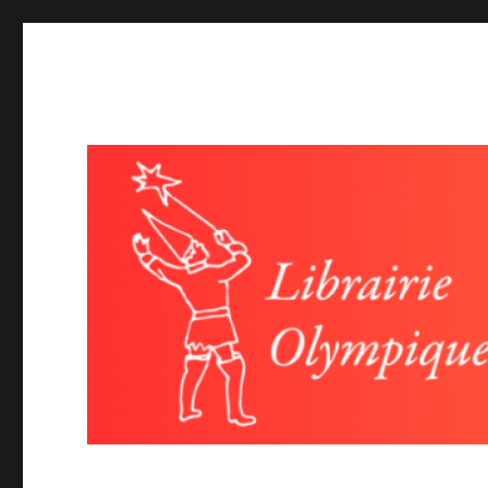
Librairie olympique
Littérature et poésie-Evénéments autour du livre, lectures,