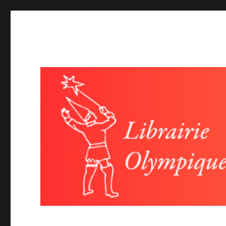
Librairie olympique
Littérature et poésie-Evénéments autour du livre, lectures,