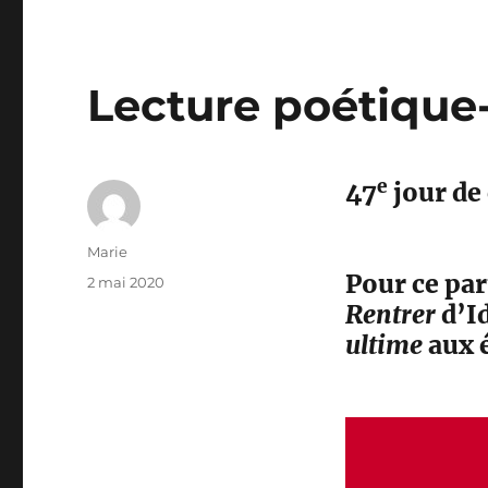
Lecture poétique
e
47
jour de
Auteur
Marie
Pour ce par
Publié
2 mai 2020
le
Rentrer
d’I
ultime
aux 