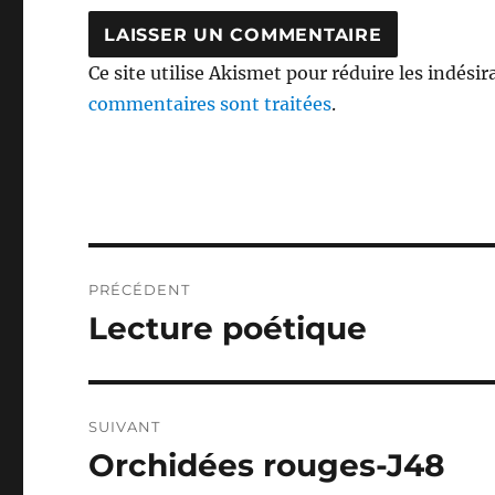
Ce site utilise Akismet pour réduire les indésir
commentaires sont traitées
.
Navigation
PRÉCÉDENT
de
Lecture poétique
Publication
précédente :
l’article
SUIVANT
Orchidées rouges-J48
Publication
suivante :