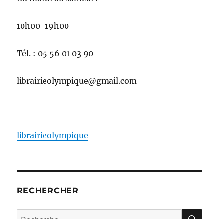
10h00-19h00
Tél. : 05 56 01 03 90
librairieolympique@gmail.com
librairieolympique
RECHERCHER
RE
Recherche