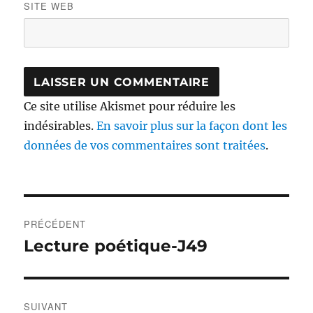
SITE WEB
Ce site utilise Akismet pour réduire les
indésirables.
En savoir plus sur la façon dont les
données de vos commentaires sont traitées
.
Navigation
PRÉCÉDENT
de
Lecture poétique-J49
Publication
précédente :
l’article
SUIVANT