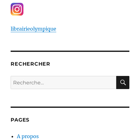
librairieolympique
RECHERCHER
RE
Recherche
pour :
PAGES
A propos