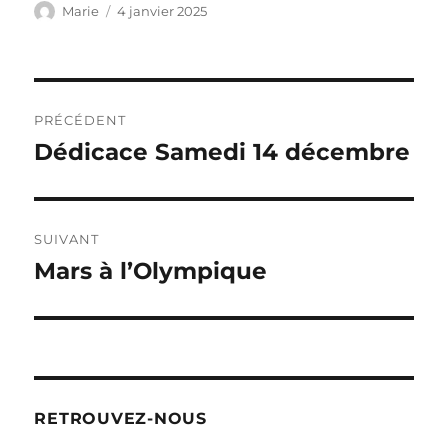
Auteur
Publié
Marie
4 janvier 2025
le
Navigation
PRÉCÉDENT
de
Dédicace Samedi 14 décembre
Publication
précédente :
l’article
SUIVANT
Mars à l’Olympique
Publication
suivante :
RETROUVEZ-NOUS