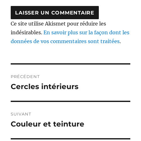
Ce site utilise Akismet pour réduire les
indésirables.
En savoir plus sur la façon dont les
données de vos commentaires sont traitées
.
Navigation
PRÉCÉDENT
de
Cercles intérieurs
Publication
précédente :
l’article
SUIVANT
Couleur et teinture
Publication
suivante :