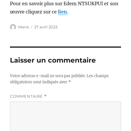
Pour en savoir plus sur Edem NTSUKPUI et son
œuvre cliquez sur ce
lien
.
Auteur
Publié
Marie
27 avril 2023
le
Laisser un commentaire
Votre adresse e-mail ne sera pas publiée.
Les champs
obligatoires sont indiqués avec
*
COMMENTAIRE
*