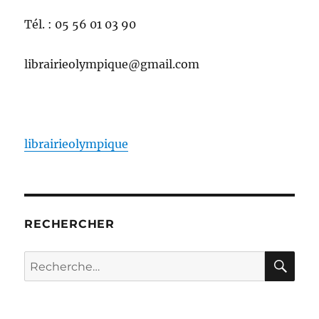
Tél. : 05 56 01 03 90
librairieolympique@gmail.com
librairieolympique
RECHERCHER
RE
Recherche
pour :