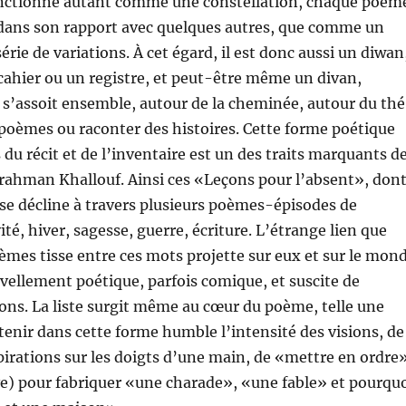
fonctionne autant comme une constellation, chaque poèm
 dans son rapport avec quelques autres, que comme un
érie de variations. À cet égard, il est donc aussi un diwan
cahier ou un registre, et peut-être même un divan,
n s’assoit ensemble, autour de la cheminée, autour du thé
 poèmes ou raconter des histoires. Cette forme poétique
is du récit et de l’inventaire est un des traits marquants d
lrahman Khallouf. Ainsi ces «Leçons pour l’absent», don
se décline à travers plusieurs poèmes-épisodes de
ité, hiver, sagesse, guerre, écriture. L’étrange lien que
oèmes tisse entre ces mots projette sur eux et sur le mon
vellement poétique, parfois comique, et suscite de
ons. La liste surgit même au cœur du poème, telle une
tenir dans cette forme humble l’intensité des visions, de
irations sur les doigts d’une main, de «mettre en ordre
ve) pour fabriquer «une charade», «une fable» et pourqu