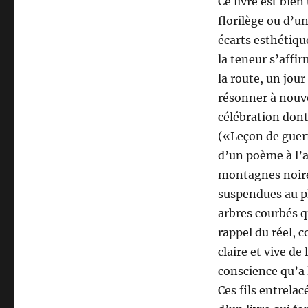
Ce livre est bien
florilège ou d’u
écarts esthétiqu
la teneur s’affi
la route, un jou
résonner à nouve
célébration dont 
(«Leçon de guerr
d’un poème à l’a
montagnes noires
suspendues au p
arbres courbés q
rappel du réel, 
claire et vive de 
conscience qu’a 
Ces fils entrelac