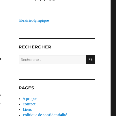
librairieolympique
RECHERCHER
RECHERC
Recherche
r
pour :
PAGES
s
A propos
a
Contact
Liens
Politique de confidentialité