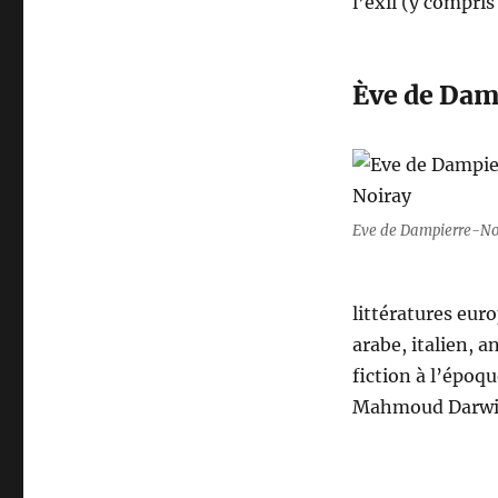
l’exil (y compris
Ève de Dam
Eve de Dampierre-No
littératures eur
arabe, italien, a
fiction à l’époq
Mahmoud Darwich