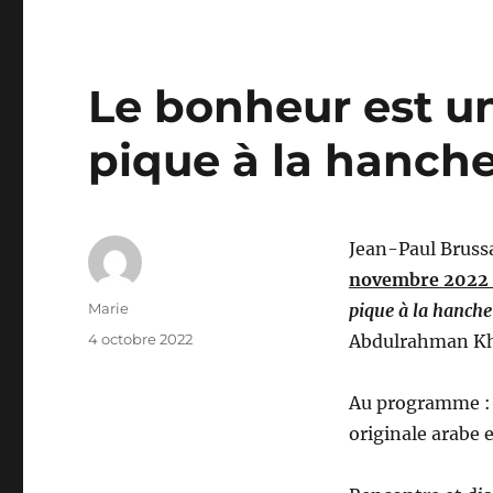
Le bonheur est un
pique à la hanch
Jean-Paul Brussa
novembre 2022 
Auteur
Marie
pique à la hanch
Publié
4 octobre 2022
Abdulrahman Kh
le
Au programme : L
originale arabe e