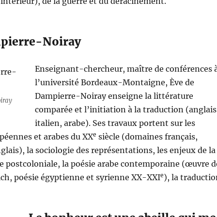
 intérieur), de la guerre et du déracinement.
pierre-Noiray
Enseignant-chercheur, maître de conférences 
l’université Bordeaux-Montaigne, Ève de
Dampierre-Noiray enseigne la littérature
iray
comparée et l’initiation à la traduction (anglais
italien, arabe). Ses travaux portent sur les
e
opéennes et arabes du XX
siècle (domaines français,
nglais), la sociologie des représentations, les enjeux de la
ue postcoloniale, la poésie arabe contemporaine (œuvre d
e
, poésie égyptienne et syrienne XX-XXI
), la traductio