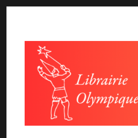
Librairie olympique
Littérature et poésie-Evénéments autour du livre, lectures,