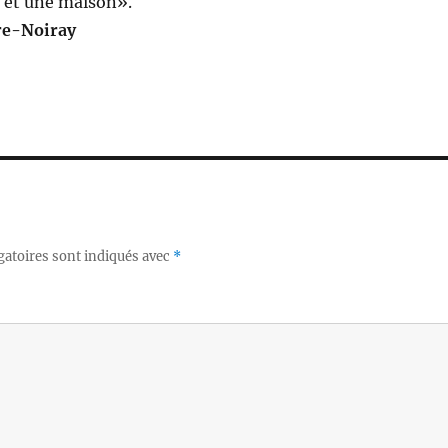
e et une maison».
re-Noiray
gatoires sont indiqués avec
*