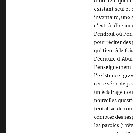
d’un livre qui 
existant seul et
inventaire, une s
c’est-à-dire un 
l’endroit où l’o
pour réciter des
qui tient à la fo
l’écriture d’Abu
l’enseignement 
l’existence: grav
cette série de p
un éclairage nou
nouvelles questi
tentative de con
compter des resp
les paroles (Trê