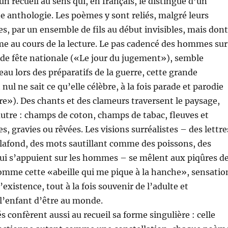
 un recueil au sens qui, en français, le distingue d’un
ne anthologie. Les poèmes y sont reliés, malgré leurs
es, par un ensemble de fils au début invisibles, mais dont
rme au cours de la lecture. Le pas cadencé des hommes sur
r de fête nationale («Le jour du jugement»), semble
au lors des préparatifs de la guerre, cette grande
nul ne sait ce qu’elle célèbre, à la fois parade et parodie
e»). Des chants et des clameurs traversent le paysage,
utre : champs de coton, champs de tabac, fleuves et
, gravies ou rêvées. Les visions surréalistes – des lettre
lafond, des mots sautillant comme des poissons, des
ui s’appuient sur les hommes – se mêlent aux piqûres d
comme cette «abeille qui me pique à la hanche», sensatio
l’existence, tout à la fois souvenir de l’adulte et
l’enfant d’être au monde.
és confèrent aussi au recueil sa forme singulière : celle