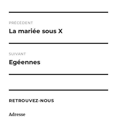
Navigation
PRÉCÉDENT
de
La mariée sous X
Publication
précédente :
l’article
SUIVANT
Egéennes
Publication
suivante :
RETROUVEZ-NOUS
Adresse