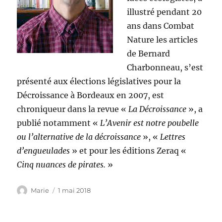
illustré pendant 20
ans dans Combat
Nature les articles
de Bernard
Charbonneau, s’est
présenté aux élections législatives pour la
Décroissance à Bordeaux en 2007, est
chroniqueur dans la revue «
La Décroissance
», a
publié notamment «
L’Avenir est notre poubelle
ou l’alternative de la décroissance
», «
Lettres
d’engueulades
» et pour les éditions Zeraq «
Cinq nuances de pirates.
»
Auteur
Publié
Marie
1 mai 2018
le