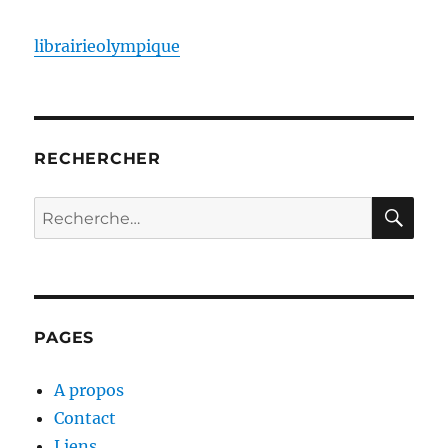
librairieolympique
RECHERCHER
RE
Recherche
pour :
PAGES
A propos
Contact
Liens